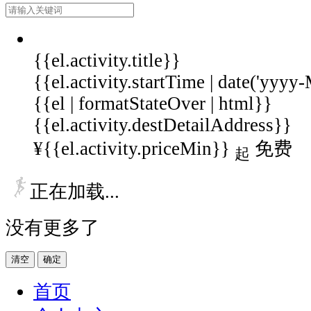
{{el.activity.title}}
{{el.activity.startTime | date('yyy
{{el | formatStateOver | html}}
{{el.activity.destDetailAddress}}
¥{{el.activity.priceMin}}
免费
起
正在加载...
没有更多了
清空
确定
首页